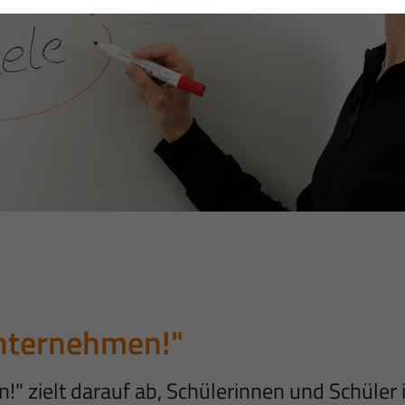
nternehmen!"
zielt darauf ab, Schülerinnen und Schüler im