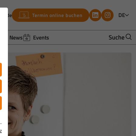
DE
bh.de
Termin online buchen
Suche
News
Events
z