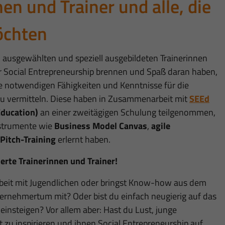
nen und Trainer und alle, die
öchten
ausgewählten und speziell ausgebildeten Trainerinnen
für Social Entrepreneurship brennen und Spaß daran haben,
e notwendigen Fähigkeiten und Kenntnisse für die
u vermitteln. Diese haben in Zusammenarbeit mit
SEEd
Education)
an einer zweitägigen Schulung teilgenommen,
nstrumente wie
Business Model Canvas
,
agile
Pitch-Training
erlernt haben.
erte Trainerinnen und Trainer!
rbeit mit Jugendlichen oder bringst Know-how aus dem
rnehmertum mit? Oder bist du einfach neugierig auf das
insteigen? Vor allem aber: Hast du Lust, junge
 zu inspirieren und ihnen Social Entrepreneurship auf