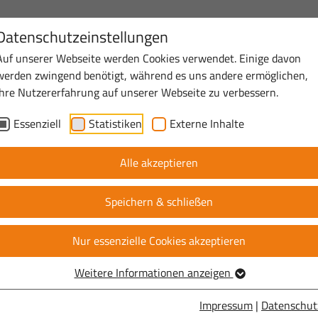
Datenschutzeinstellungen
+49 2551 69-2700
post@westm
Auf unserer Webseite werden Cookies verwendet. Einige davon
werden zwingend benötigt, während es uns andere ermöglichen,
Standort
Über uns
Ihre Nutzererfahrung auf unserer Webseite zu verbessern.
Essenziell
Statistiken
Externe Inhalte
Alle akzeptieren
Speichern & schließen
Nur essenzielle Cookies akzeptieren
Weitere Informationen anzeigen
Impressum
|
Datenschut