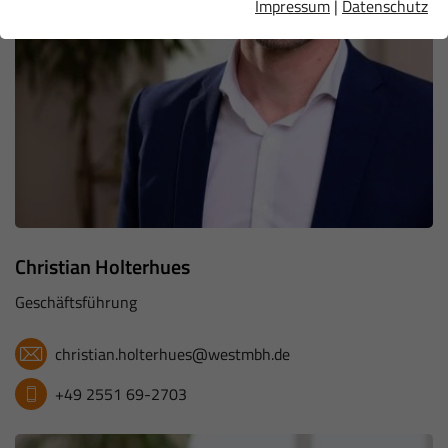
Impressum
|
Datenschutz
Christian Holterhues
Geschäftsführung
christian.holterhues@westmbh.de
+49 2551 69-2703