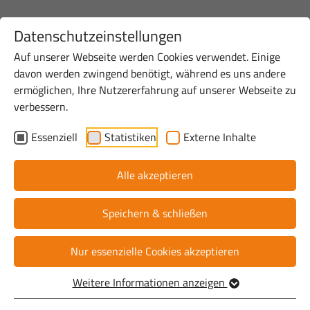
Datenschutzeinstellungen
Auf unserer Webseite werden Cookies verwendet. Einige
davon werden zwingend benötigt, während es uns andere
Startseite
Standort
Digitale Infrastruktur
Saerbeck
ermöglichen, Ihre Nutzererfahrung auf unserer Webseite zu
verbessern.
Saerbeck: Ausbauprojekt
Essenziell
Statistiken
Externe Inhalte
Gewerbegebiete
Alle akzeptieren
Speichern & schließen
Nur essenzielle Cookies akzeptieren
Weitere Informationen anzeigen
Hier findest Du alle wichtigen Informationen zum