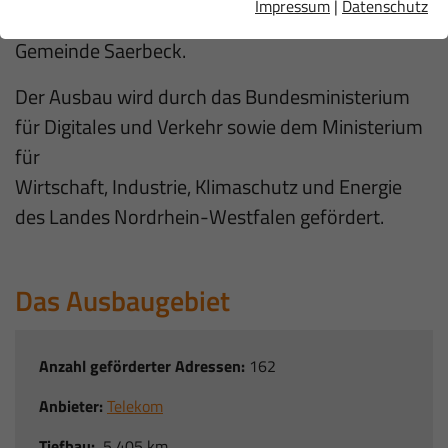
Impressum
|
Datenschutz
Breitbandausbau in den Gewerbegebieten der
Gemeinde Saerbeck.
Der Ausbau wird durch das Bundesministerium
für Digitales und Verkehr sowie dem Ministerium
für
Wirtschaft, Industrie, Klimaschutz und Energie
des Landes Nordrhein-Westfalen gefördert.
Das Ausbaugebiet
Anzahl geförderter Adressen:
162
Anbieter:
Telekom
Tiefbau:
5,405 km