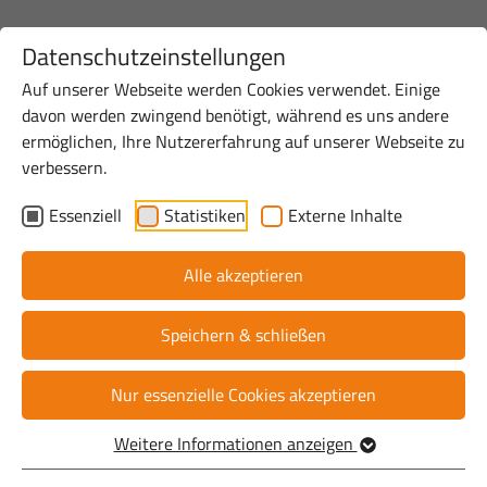
Datenschutzeinstellungen
Auf unserer Webseite werden Cookies verwendet. Einige
davon werden zwingend benötigt, während es uns andere
Startseite
Standort
Digitale Infrastruktur
Steinfurt
ermöglichen, Ihre Nutzererfahrung auf unserer Webseite zu
verbessern.
Steinfurt: Ausbauprojekt
Essenziell
Statistiken
Externe Inhalte
Gewerbegebiete
Alle akzeptieren
Speichern & schließen
Nur essenzielle Cookies akzeptieren
Hier findest Du alle wichtigen Informationen zum
Weitere Informationen anzeigen
Breitbandausbau in den Gewerbegebieten der