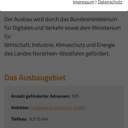
Impressum
|
Datenschutz
Stadt Steinfurt.
Der Ausbau wird durch das Bundesministerium
für Digitales und Verkehr sowie dem Ministerium
für
Wirtschaft, Industrie, Klimaschutz und Energie
des Landes Nordrhein-Westfalen gefördert.
Das Ausbaugebiet
Anzahl geförderter Adressen:
105
Anbieter:
Stadtwerke Steinfurt GmbH
Tiefbau:
6,515 km